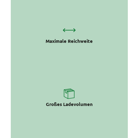
bis zu 80 km elektrisch unterstützte
Fahrstrecke*
Maximale Reichweite
1,5 m³ Volumen mit Platz für eine
Europalette
Großes Ladevolumen