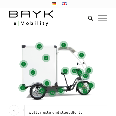
8
16
6
4
1
9
14
5
2
12
17
19
15
3
7
13
11
18
10
1
wetterfeste und staubdichte