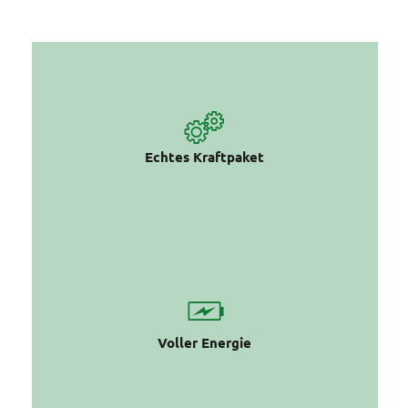
DUAL MOTOR DRIVE mit 200 Nm
Drehmoment
Echtes Kraftpaket
Akkuset mit bis zu 4000 Wh elektrische
Energie
Voller Energie