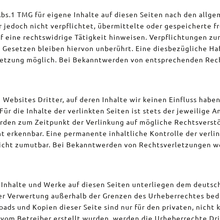
Abs.1 TMG für eigene Inhalte auf diesen Seiten nach den allg
er jedoch nicht verpflichtet, übermittelte oder gespeicherte
f eine rechtswidrige Tätigkeit hinweisen. Verpflichtungen z
Gesetzen bleiben hiervon unberührt. Eine diesbezügliche Haf
letzung möglich. Bei Bekanntwerden von entsprechenden Rec
Websites Dritter, auf deren Inhalte wir keinen Einfluss habe
r die Inhalte der verlinkten Seiten ist stets der jeweilige A
urden zum Zeitpunkt der Verlinkung auf mögliche Rechtsverst
t erkennbar. Eine permanente inhaltliche Kontrolle der verli
icht zumutbar. Bei Bekanntwerden von Rechtsverletzungen w
n Inhalte und Werke auf diesen Seiten unterliegen dem deutsc
der Verwertung außerhalb der Grenzen des Urheberrechtes bed
oads und Kopien dieser Seite sind nur für den privaten, nich
ht vom Betreiber erstellt wurden, werden die Urheberrechte D